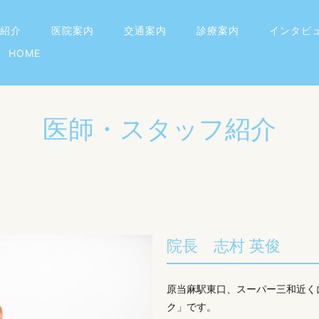
紹介
医院案内
交通案内
診療案内
インタビ
HOME
医師・スタッフ紹介
院長 志村 英俊
原当麻駅東口、スーパー三和近く
ク」です。